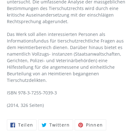
untersucht. Die umfassende Analyse der massgeblichen
Bestimmungen des Tierschutzrechts wird durch eine
kritische Auseinandersetzung mit der einschläigen
Rechtsprechung abgerundet.
Das Werk soll allen interessierten Personen als
Informationsfundus für tierschutzrechtliche Fragen aus
dem Heimtierbereich dienen. Darüber hinaus bietet es
namentlich Vollzugs- instanzen (Staatsanwaltschaften,
Gerichten, Polizei- und Veterinärbehörden) eine
Hilfestellung für die angemessene und einheitliche
Beurteilung von an Heimtieren begangenen
Tierschutzdelikten.
ISBN 978-3-7255-7039-3
(2014, 326 Seiten)
Auf
Auf
Auf
Teilen
Twittern
Pinnen
Facebook
Twitter
Pinterest
teilen
twittern
pinnen