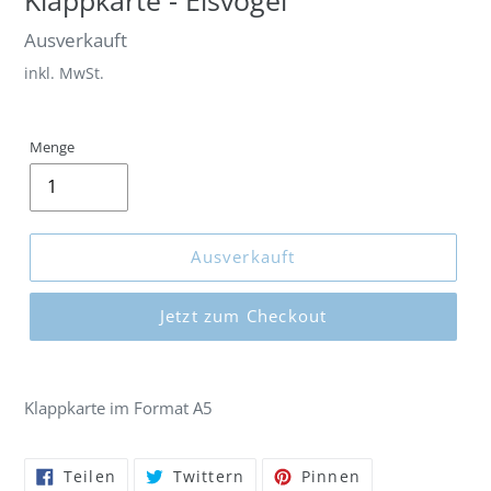
Klappkarte - Eisvogel
Normaler
Ausverkauft
Preis
inkl. MwSt.
Menge
Ausverkauft
Jetzt zum Checkout
Produkt
wird
Klappkarte im Format A5
zum
Warenkorb
hinzugefügt
Auf
Auf
Auf
Teilen
Twittern
Pinnen
Facebook
Twitter
Pinterest