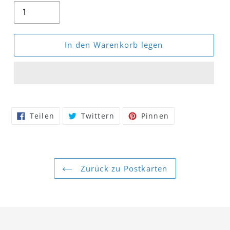
In den Warenkorb legen
Produkt
wird
Auf
Auf
Auf
zum
Teilen
Twittern
Pinnen
Facebook
Twitter
Pinterest
Warenkorb
teilen
twittern
pinnen
hinzugefügt
Zurück zu Postkarten